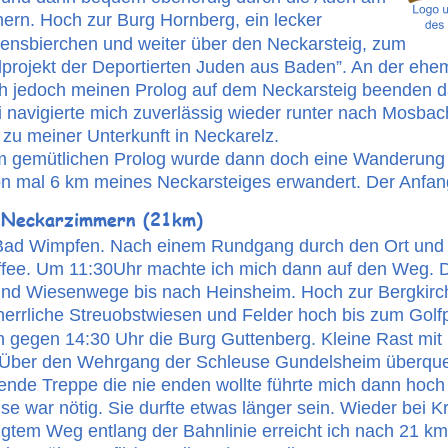
ern. Hoch zur Burg Hornberg, ein lecker 
nsbierchen und weiter über den Neckarsteig, zum 
rojekt der Deportierten Juden aus Baden”. An der ehem
h jedoch meinen Prolog auf dem Neckarsteig beenden da
 navigierte mich zuverlässig wieder runter nach Mosba
zu meiner Unterkunft in Neckarelz.
 gemütlichen Prolog wurde dann doch eine Wanderung v
n mal 6 km meines Neckarsteiges erwandert. Der Anfang
 Neckarzimmern (21km)
Bad Wimpfen. Nach einem Rundgang durch den Ort und d
ffee. Um 11:30Uhr machte ich mich dann auf den Weg. D
 und Wiesenwege bis nach Heinsheim. Hoch zur Bergkirch
errliche Streuobstwiesen und Felder hoch bis zum Golfp
h gegen 14:30 Uhr die Burg Guttenberg. Kleine Rast mit 
. Über den Wehrgang der Schleuse Gundelsheim überquer
ende Treppe die nie enden wollte führte mich dann hoch
e war nötig. Sie durfte etwas länger sein. Wieder bei Kr
igtem Weg entlang der Bahnlinie erreicht ich nach 21 k