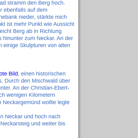
fad stramm den Berg hoch. 
r ebenfalls auf dem 
uhebank nieder, stärkte mich 
t ist mehr Punkt wie Aussicht 
eicht Berg ab in Richtung 
s hinunter zum Neckar. An der 
 einige Skulpturen von alten 
te Bild
, einen historischen 
es. Durch den Mischwald über 
ter. An der Christian-Ebert-
ach wenigen Kilometern 
h Neckargemünd wollte legte 
den Neckar und hoch nach 
Neckarsteig und weiter bis 