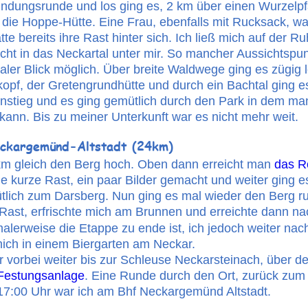
undungsrunde und los ging es, 2 km über einen Wurzelp
 die Hoppe-Hütte. Eine Frau, ebenfalls mit Rucksack, wa
te bereits ihre Rast hinter sich. Ich ließ mich auf der R
ht in das Neckartal unter mir. So mancher Aussichtspunk
ler Blick möglich. Über breite Waldwege ging es zügig l
pf, der Gretengrundhütte und durch ein Bachtal ging e
 Anstieg und es ging gemütlich durch den Park in dem man
nn. Bis zu meiner Unterkunft war es nicht mehr weit.
ckargemünd-Altstadt (24km)
km gleich den Berg hoch. Oben dann erreicht man 
das Ro
e kurze Rast, ein paar Bilder gemacht und weiter ging 
lich zum Darsberg. Nun ging es mal wieder den Berg run
Rast, erfrischte mich am Brunnen und erreichte dann n
alerweise die Etappe zu ende ist, ich jedoch weiter nac
mich in einem Biergarten am Neckar.
 vorbei weiter bis zur Schleuse Neckarsteinach, über 
d Festungsanlage
. Eine Runde durch den Ort, zurück zum 
7:00 Uhr war ich am Bhf Neckargemünd Altstadt.