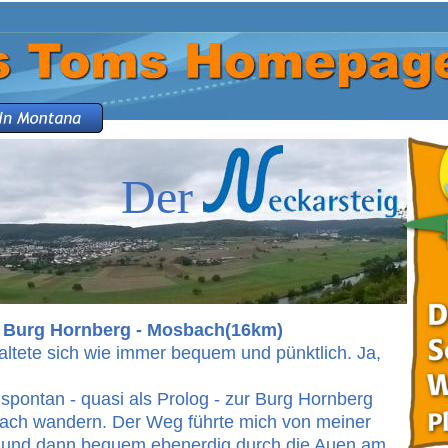
Der
 - Burg Hornberg - Mosbach(16km)
altete sich wie immer bequem und pünktlich. Ja, 
h spontan - quasi als Prolog - zur Burg Hornberg  
ach wandern. Der Weg führte mich von meiner 
r und dann bequem ebenerdig durch die Auen am 