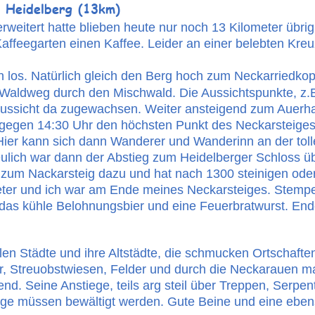
 Heidelberg (13km)
weitert hatte blieben heute nur noch 13 Kilometer übrig. 
affeegarten einen Kaffee. Leider an einer belebten Kreu
n los. Natürlich gleich den Berg hoch zum Neckarriedk
n Waldweg durch den Mischwald. Die Aussichtspunkte, z.
Aussicht da zugewachsen. Weiter ansteigend zum Auerha
h gegen 14:30 Uhr den höchsten Punkt des Neckarsteige
Hier kann sich dann Wanderer und Wanderinn an der toll
eulich war dann der Abstieg zum Heidelberger Schloss üb
t zum Nackarsteig dazu und hat nach 1300 steinigen oder
ter und ich war am Ende meines Neckarsteiges. Stempe
f das kühle Belohnungsbier und eine Feuerbratwurst. En
ielen Städte und ihre Altstädte, die schmucken Ortschafte
 Streuobstwiesen, Felder und durch die Neckarauen ma
nd. Seine Anstiege, teils arg steil über Treppen, Serpen
e müssen bewältigt werden. Gute Beine und eine ebenso