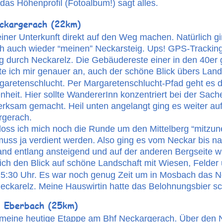
das Höhenprofil (Fotoalbum!) sagt alles.
ckargerach (22km)
ner Unterkunft direkt auf den Weg machen. Natürlich gi
ch auch wieder “meinen” Neckarsteig. Ups! GPS-Tracking 
g durch Neckarelz. Die Gebäudereste einer in den 40er 
e ich mir genauer an, auch der schöne Blick übers Land.
aretenschlucht. Per Margaretenschlucht-Pfad geht es da
eit. Hier sollte WandererInn konzentriert bei der Sache
rksam gemacht. Heil unten angelangt ging es weiter auf
rgerach.
loss ich mich noch die Runde um den Mittelberg “mitzun
uss ja verdient werden. Also ging es vom Neckar bis n
nd entlang ansteigend und auf der anderen Bergseite w
ch den Blick auf schöne Landschaft mit Wiesen, Felder 
15:30 Uhr. Es war noch genug Zeit um in Mosbach das N
eckarelz. Meine Hauswirtin hatte das Belohnungsbier sc
 Eberbach (25km)
 meine heutige Etappe am Bhf Neckargerach. Über den Ne