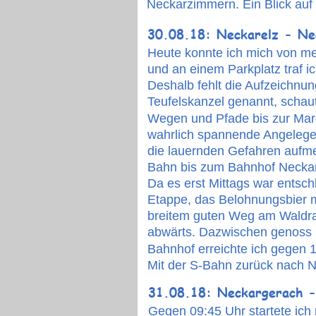
Neckarzimmern. Ein Blick auf 
30.08.18: Neckarelz - Ne
Heute konnte ich mich von mei
und an einem Parkplatz traf i
Deshalb fehlt die Aufzeichnun
Teufelskanzel genannt, schaut
Wegen und Pfade bis zur Marg
wahrlich spannende Angelegenh
die lauernden Gefahren aufme
Bahn bis zum Bahnhof Necka
Da es erst Mittags war entsch
Etappe, das Belohnungsbier m
breitem guten Weg am Waldra
abwärts. Dazwischen genoss i
Bahnhof erreichte ich gegen 
Mit der S-Bahn zurück nach N
31.08.18: Neckargerach -
Gegen 09:45 Uhr startete ich