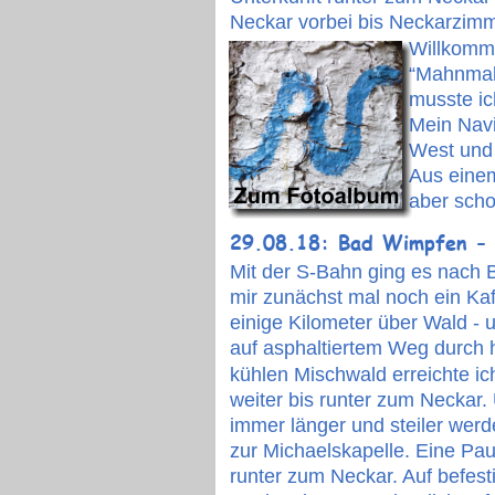
Neckar vorbei bis Neckarzimm
Willkomme
“Mahnmalp
musste ic
Mein Navi
West und 
Aus einem
aber scho
29.08.18: Bad Wimpfen -
Mit der S-Bahn ging es nach 
mir zunächst mal noch ein Ka
einige Kilometer über Wald -
auf asphaltiertem Weg durch h
kühlen Mischwald erreichte ic
weiter bis runter zum Neckar
immer länger und steiler werd
zur Michaelskapelle. Eine Paus
runter zum Neckar. Auf befest