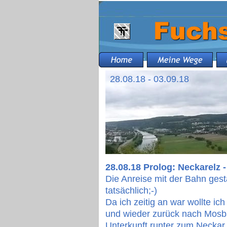
28.08.18 - 03.09.18
28.08.18 Prolog: Neckarelz
Die Anreise mit der Bahn gest
tatsächlich;-)
Da ich zeitig an war wollte ic
und wieder zurück nach Mosb
Unterkunft runter zum Necka