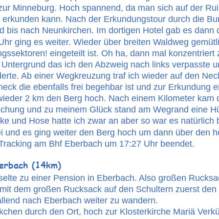
 zur Minneburg. Hoch spannend, da man sich auf der Ru
erkunden kann. Nach der Erkundungstour durch die Burg
bis nach Neunkirchen. Im dortigen Hotel gab es dann d
Uhr ging es weiter. Wieder über breiten Waldweg gemütli
ssektoren! eingeteilt ist. Oh ha, dann mal konzentriert 
n Untergrund das ich den Abzweig nach links verpasste u
te. Ab einer Wegkreuzung traf ich wieder auf den Necka
neck die ebenfalls frei begehbar ist und zur Erkundung e
wieder 2 km den Berg hoch. Nach einem Kilometer kam 
schung und zu meinem Glück stand am Wegrand eine Hütt
ke und Hose hatte ich zwar an aber so war es natürlich b
i und es ging weiter den Berg hoch um dann über den he
Tracking am Bhf Eberbach um 17:27 Uhr beendet.
erbach (14km)
elte zu einer Pension in Eberbach. Also großen Rucksa
mit dem großen Rucksack auf den Schultern zuerst den s
allend nach Eberbach weiter zu wandern.
ckchen durch den Ort, hoch zur Klosterkirche Mariä Ver