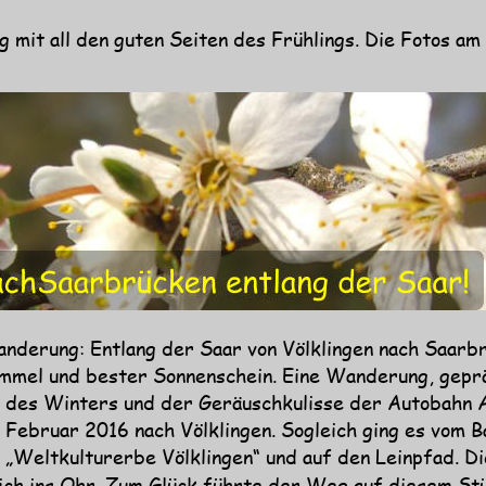
mit all den guten Seiten des Frühlings. Die Fotos am
anderung: Entlang der Saar von Völklingen nach Saarb
mmel und bester Sonnenschein. Eine Wanderung, geprägt
u des Winters und der Geräuschkulisse der Autobahn 
 Februar 2016 nach Völklingen. Sogleich ging es vom Ba
Weltkulturerbe Völklingen“ und auf den Leinpfad. Di
ich ins Ohr. Zum Glück führte der Weg auf diesem Stü