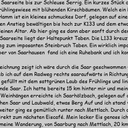
Saarseite bis zur Schleuse Serrig. Ein kurzes Stück d
Frühlingswiese mit blühenden Kirschbäumen. Welch ein 
amm ist ein kleines schmuckes Dorf, gelegen auf eine
igen Anstieg bewältigen bis hoch zur K133 und dem et
einen Altar. Ab hier ging es dann aber sanft durch de
aarseite liegt der Haltepunkt Taben. Die L133 kreuzt
g zum imposanten Steinbruch Taben. Ein wirklich imp
er von Saarhausen  fand ich eine Ruhebank und ich kon
ichnung zeigt ich wäre durch die Saar geschwommen –
eb ich auf dem Radweg rechts saaraufwärts in Richtung
efüllt mit dem sattgrünen Laub des Frühlings und lin
ßende Saar. Ich hatte bereits 15 km hinter mir und me
 Weinhängen erreichte ich Saarhölzbach, gelegen auf 
en Saar und Laubwald, etwas Berg Auf und ich stand vo
weiter ging es gemütlich runter nach Mettlach. Durch 
rekt zum nächsten Eiscafé. Mein lecker Eis genoss ic
meine Wanderung, von Saarburg nach Mettlach, 20 km 