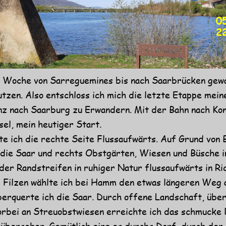
0
2
er Woche von Sarreguemines bis nach Saarbrücken gew
tzen. Also entschloss ich mich die letzte Etappe mei
onz nach Saarburg zu Erwandern. Mit der Bahn nach Kon
el, mein heutiger Start.
 ich die rechte Seite Flussaufwärts. Auf Grund von B
s die Saar und rechts Obstgärten, Wiesen und Büsche 
er Randstreifen in ruhiger Natur flussaufwärts in Ri
 Filzen wählte ich bei Hamm den etwas längeren Weg a
erquerte ich die Saar. Durch offene Landschaft, über
orbei an Streuobstwiesen erreichte ich das schmucke
 übersehen. Gemütlich ging es durchs Dorf, durch den 