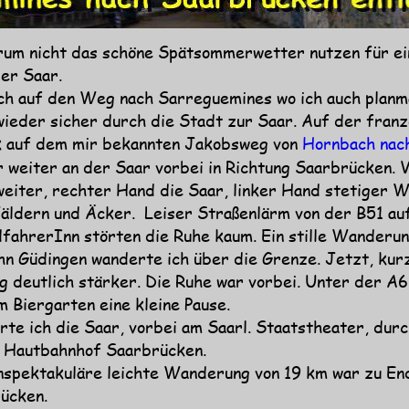
um nicht das schöne Spätsommerwetter nutzen für ei
er Saar.
ch auf den Weg nach Sarreguemines wo ich auch planmä
wieder sicher durch die Stadt zur Saar. Auf der franz
ck auf dem mir bekannten Jakobsweg von 
Hornbach nac
er weiter an der Saar vorbei in Richtung Saarbrücken. 
weiter, rechter Hand die Saar, linker Hand stetiger W
äldern und Äcker.  Leiser Straßenlärm von der B51 au
dfahrerInn störten die Ruhe kaum. Ein stille Wanderun
n Güdingen wanderte ich über die Grenze. Jetzt, kur
 deutlich stärker. Die Ruhe war vorbei. Unter der A6 
m Biergarten eine kleine Pause. 
te ich die Saar, vorbei am Saarl. Staatstheater, durc
en Hautbahnhof Saarbrücken.
 unspektakuläre leichte Wanderung von 19 km war zu En
ücken.