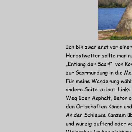
Ich bin zwar erst vor ein
Herbstwetter sollte man nu
„Entlang der Saar!“  von K
zur Saarmündung in die Mos
Für meine Wanderung wählte
andere Seite zu laut. Link
Weg über Asphalt, Beton od
den Ortschaften Könen und
An der Schleuse Kanzem üb
und würzig duftend oder v
Weinanbau ist her nicht zu