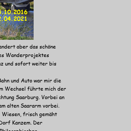
5.10.2016
2.04.2021
andert aber das schöne 
nes Wanderprojektes 
z und sofort weiter bis 
ahn und Auto war mir die 
im Wechsel führte mich der 
chtung Saarburg. Vorbei an 
m alten Saararm vorbei. 
 Wiesen, frisch gemäht 
 Dorf Kanzem. Der 
Philosophischen 