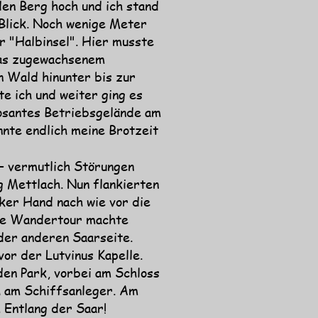
en Berg hoch und ich stand  
Blick. Noch wenige Meter 
r "Halbinsel". Hier musste 
was zugewachsenem 
n Wald hinunter bis zur 
e ich und weiter ging es 
osantes Betriebsgelände am 
nte endlich meine Brotzeit 
 vermutlich Störungen 
 Mettlach. Nun flankierten 
ker Hand nach wie vor die 
ine Wandertour machte 
der anderen Saarseite. 
r der Lutvinus Kapelle. 
den Park, vorbei am Schloss 
h am Schiffsanleger. Am 
Entlang der Saar!