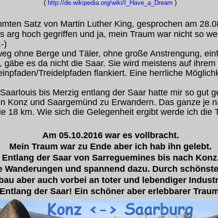
( 
http://de.wikipedia.org/wiki/I_Have_a_Dream
 )
ühmten Satz von Martin Luther King, gesprochen am 28.
s arg hoch gegriffen und ja, mein Traum war nicht so w
-)
eg ohne Berge und Täler, ohne große Anstrengung, ein
, gäbe es da nicht die Saar. Sie wird meistens auf ihre
einpfaden/Treidelpfaden flankiert. Eine herrliche Möglic
arlouis bis Merzig entlang der Saar hatte mir so gut ge
en Konz und Saargemünd zu Erwandern. Das ganze je nac
e 18 km. Wie sich die Gelegenheit ergibt werde ich die
Am 05.10.2016 war es vollbracht.
Mein Traum war zu Ende aber ich hab ihn gelebt.
Entlang der Saar von Sarreguemines bis nach Konz
 Wanderungen und spannend dazu. Durch schönste L
u aber auch vorbei an toter und lebendiger Industr
Entlang der Saar! Ein schöner aber erlebbarer Traum
 Konz <-> Saarburg