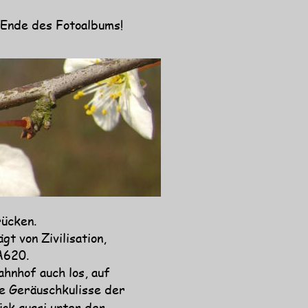
 Ende des Fotoalbums!
rücken.
 von Zivilisation, 
A620.
hnhof auch los, auf 
e Geräuschkulisse der 
ck quasi unter der 