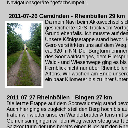
Navigationsgeräte "gefachsimpelt".
2011-07-26 Gemünden - Rheinböllen 29 km
Da mein Navi beim Akkuwechsel sich 
gespeicherte GPS-Track vom Vortag 
Grund ebenfalls. Ich musste auf de
Unsere Königsetappe stand bevor. He
Gero verstärkten uns auf dem Weg. N
ca. 620 m NN. Der Burgturm erinner
des Soonwaldsteiges, dem Ellerspri
Wald - und Wiesenwege ging es bis 
Fernblick nicht nur über Rheinbölle
Alfons. Wir wachen am Ende unsere
ein paar Kilometer bis zu ihrer Unte
2011-07-27 Rheinböllen - Bingen 27 km
Die letzte Etappe auf dem Soonwaldsteig stand bevo
Auch hier ging es zugleich steil den Berg hoch bis a
trafen wir wieder unseren Wanderbruder Alfons mit 
Gemeinsam gingen wir den Weg weiter stetig sanft B
Salzkopfturm der uns bereits einen Blick auf den Rh