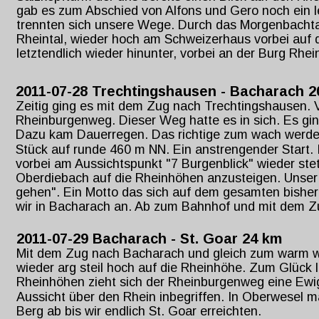
gab es zum Abschied von Alfons und Gero noch ein l
trennten sich unsere Wege. Durch das Morgenbachtal 
Rheintal, wieder hoch am Schweizerhaus vorbei auf 
letztendlich wieder hinunter, vorbei an der Burg Rhe
2011-07-28 Trechtingshausen - Bacharach 2
Zeitig ging es mit dem Zug nach Trechtingshausen.
Rheinburgenweg. Dieser Weg hatte es in sich. Es ging
Dazu kam Dauerregen. Das richtige zum wach werde
Stück auf runde 460 m NN. Ein anstrengender Start.
vorbei am Aussichtspunkt "7 Burgenblick" wieder st
Oberdiebach auf die Rheinhöhen anzusteigen. Unser
gehen". Ein Motto das sich auf dem gesamten bisher
wir in Bacharach an. Ab zum Bahnhof und mit dem Z
2011-07-29 Bacharach - St. Goar 24 km
Mit dem Zug nach Bacharach und gleich zum warm wer
wieder arg steil hoch auf die Rheinhöhe. Zum Glück l
Rheinhöhen zieht sich der Rheinburgenweg eine Ewi
Aussicht über den Rhein inbegriffen. In Oberwesel m
Berg ab bis wir endlich St. Goar erreichten.