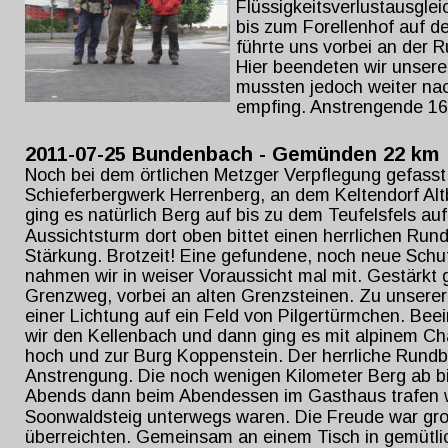
Flüssigkeitsverlustausglei
bis zum Forellenhof auf d
führte uns vorbei an der 
Hier beendeten wir unser
mussten jedoch weiter nac
empfing. Anstrengende 16 
2011-07-25 Bundenbach - Gemünden 22 km
Noch bei dem örtlichen Metzger Verpflegung gefasst
Schieferbergwerk Herrenberg, an dem Keltendorf Alt
ging es natürlich Berg auf bis zu dem Teufelsfels au
Aussichtsturm dort oben bittet einen herrlichen Rundb
Stärkung. Brotzeit! Eine gefundene, noch neue Sch
nahmen wir in weiser Voraussicht mal mit. Gestärkt g
Grenzweg, vorbei an alten Grenzsteinen. Zu unserer
einer Lichtung auf ein Feld von Pilgertürmchen. Bee
wir den Kellenbach und dann ging es mit alpinem Cha
hoch und zur Burg Koppenstein. Der herrliche Rundbl
Anstrengung. Die noch wenigen Kilometer Berg ab bi
Abends dann beim Abendessen im Gasthaus trafen wi
Soonwaldsteig unterwegs waren. Die Freude war groß
überreichten. Gemeinsam an einem Tisch in gemütl